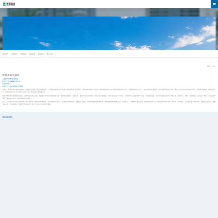
世荣地产
年顺建筑
世荣园林
世荣物业
商贸服务
商业运营
返回上一级
世荣喜来登酒店
五星级泛商务+度假酒店
结合斗门水上婚嫁非遗文化、
民俗等特色
具有斗门文化特色的标志性项目
珠海斗门首家喜来登酒店是由凯发·k8国际与全球最大酒店集团品牌——万豪酒店集团联手打造的五星级泛商务+度假酒店。世荣喜来登酒店位于在斗门区井岸镇河锦大道，规划用地面积约5万㎡，总建筑面积近12万㎡，包括酒店和商业配套，其中酒店客房为309间，预定开业日为2025年6月30日。万豪酒店集团是一家在美国上
市，经营着全球 30 余个品牌、超过 7000 家酒店的大型集团公司。
世荣喜来登酒店东侧紧临黄杨河，西侧靠近尖峰山公园，南侧靠近华发水郡省级湿地公园，北侧靠近黄杨河、湿地公园，拥有良好的河景资源，周边生态资源优越，“邻水”是项目的一大特点，这里有珠江支流的鸡啼门水道，河面宽阔逶迤，而沿河打造的还有多个湿地公园，景观怡人。同时，酒店地处斗门区行政、教育、文化优质资
源于一体的核心区域，具备独特的区位优势。
设计上，以水波与海浪为灵感来源。整个项目中，波浪化作白色线条，跃于建筑外立面之上，波浪的气势和美感，与建筑深入融合。屋顶利用连续的折线造型，体现建筑挺拔的刚毅之美，为空间注入了别样的艺术生命力。在室内空间设计上，酒店还将打造光之亭、水之帘、浪尖餐厅、云中套房等个性化空间，同时结合斗门水上婚嫁
非遗文化、民俗等特色，酒店将打造成具有一定斗门文化特色的标志性项目。
项目效果图