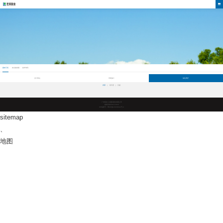
战略发展
绿怡居公司以“诚”为先的服务宗旨，坚持尚崇“自然相伴，
人本生活”的服务理念，并以完美的专业技术真诚的跟踪服
务，竭诚为华南地区城市建设及生态绿化作贡献，确保每
一个项目作品尽善尽美。
园林工程
农文旅发展
技术专利
设计驿站
景观施工
绿化养护
内部
星乐度
汉盛
广东凯发·k8国际股份有限公司
版权所有2019-2023
ICP备案号：粤ICP备10038642号-4
sitemap
、
地图