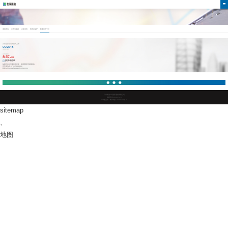
股票资讯
公告与披露
企业章程
投资者保护
防非宣传专栏
深圳证券交易所挂牌上市
002016
股票代码
实时股价
8.57
RMB
投资者咨询
如果您有任何建议和意见，烦请和我们取得联络
投资者热线:0756-5888899
邮箱:shirongzhaoye@sohu.com
广东凯发·k8国际股份有限公司
版权所有2019-2023
ICP备案号：粤ICP备10038642号-4
sitemap
、
地图