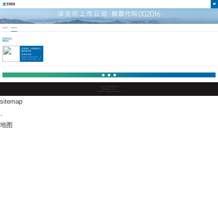
新闻动态
物业新闻
新闻动态
NEWS
世荣物业：锦旗映初心
服务获点赞
2026.04.22
物业服务的价值，从
来不在口号里，而在
业主最需要的那一刻——看得
见、找得到、
靠得住。世荣物业始终把小事
做细、把急事办
快、把服务做
暖，用真实行动回
应每一份托付，让安心
与信任成为社区最日常的底
色。背包失而复...
广东凯发·k8国际股份有限公司
版权所有2019-2023
ICP备案号：粤ICP备10038642号-4
sitemap
、
地图